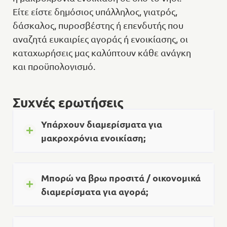
Είτε είστε δημόσιος υπάλληλος, γιατρός,
δάσκαλος, πυροσβέστης ή επενδυτής που
αναζητά ευκαιρίες αγοράς ή ενοικίασης, οι
καταχωρήσεις μας καλύπτουν κάθε ανάγκη
και προϋπολογισμό.
Η Κεφαλονιά διαθέτει περιοχές με
Συχνές ερωτήσεις
διαφορετικά χαρακτηριστικά: από το
Αργοστόλι
πολυσύχναστο
, μέχρι το ήσυχο
Υπάρχουν διαμερίσματα για
Ληξούρι
Σκάλα
, την γραφική
, την
μακροχρόνια ενοικίαση;
Πάστρα
αναπτυσσόμενη
και τα γαλήνια
Καλλιγάτα
. Κάθε περιοχή προσφέρει
μοναδικά πλεονεκτήματα για κατοίκηση,
Μπορώ να βρω προσιτά / οικονομικά
επένδυση ή μακροχρόνια ενοικίαση.
διαμερίσματα για αγορά;
🏡 Διαθέσιμα Διαμερίσματα
στην Κεφαλονιά