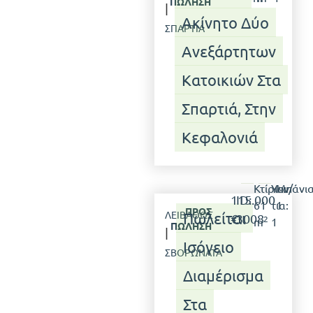
ΠΏΛΗΣΗ
|
Ακίνητο Δύο
ΣΠΑΡΤΙΆ
Ανεξάρτητων
Κατοικιών Στα
Σπαρτιά, Στην
Κεφαλονιά
Κτίριο:
Υπν/
Μπάνια
115.000
ID:
61
τια:
1
ΠΡΟΣ
ΛΕΙΒΑΘΏΣ
Πωλείται
€
3008
2
m
1
ΠΏΛΗΣΗ
|
Ισόγειο
ΣΒΟΡΩΝΆΤΑ
Διαμέρισμα
Στα