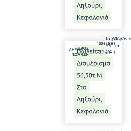
Ληξούρι,
Κεφαλονιά
Κτίριο:
Υπν/
Μπάνια
180.000
ID:
56
τια:
1
ΠΡΟΣ
ΛΗΞΟΎΡΙ
Πωλείται
€
3176
2
m
1
ΠΏΛΗΣΗ
Διαμέρισμα
56,50τ.μ
Στο
Ληξούρι,
Κεφαλονιά