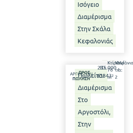
Ισόγειο
Διαμέρισμα
Στην Σκάλα
Κεφαλονιάς
Κτίριο:
Υπν/
Μπάνια
235.000
ID:
76
τια:
1
ΠΡΟΣ
ΑΡΓΟΣΤΌΛΙ
Πωλείται
€
3343
2
m
2
ΠΏΛΗΣΗ
Διαμέρισμα
Στο
Αργοστόλι,
Στην