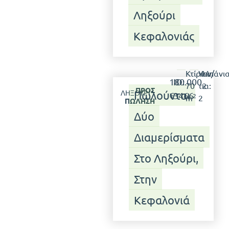
Ληξούρι
Κεφαλονιάς
Κτίριο:
Υπν/
Μπάνια
180.000
ID:
70
τια:
2
ΠΡΟΣ
ΛΗΞΟΎΡΙ
Πωλούνται
€
3466
2
m
2
ΠΏΛΗΣΗ
Δύο
Διαμερίσματα
Στο Ληξούρι,
Στην
Κεφαλονιά