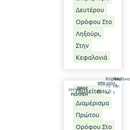
Δευτέρου
Ορόφου Στο
Ληξούρι,
Στην
Κεφαλονιά
Κτίριο:
Υπν/
Μπάνια
170.000
ID:
72
τια:
1
ΠΡΟΣ
ΛΗΞΟΎΡΙ
Πωλείται
€
3467
2
m
1
ΠΏΛΗΣΗ
Διαμέρισμα
Πρώτου
Ορόφου Στο