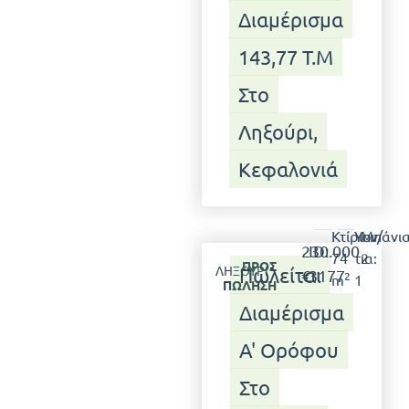
Διαμέρισμα
143,77 Τ.μ
Στο
Ληξούρι,
Κεφαλονιά
Κτίριο:
Υπν/
Μπάνια
230.000
ID:
74
τια:
2
ΠΡΟΣ
ΛΗΞΟΎΡΙ
Πωλείται
€
3177
2
m
1
ΠΏΛΗΣΗ
Διαμέρισμα
Α' Ορόφου
Στο