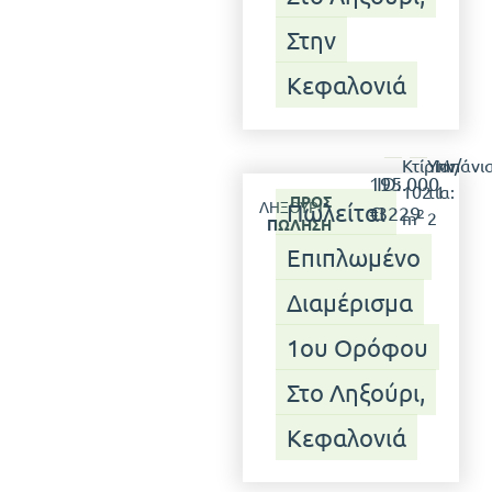
Στην
Κεφαλονιά
Κτίριο:
Υπν/
Μπάνια
195.000
ID:
102
τια:
1
ΠΡΟΣ
ΛΗΞΟΎΡΙ
Πωλείται
€
3229
2
m
2
ΠΏΛΗΣΗ
Επιπλωμένο
Διαμέρισμα
1ου Ορόφου
Στο Ληξούρι,
Κεφαλονιά