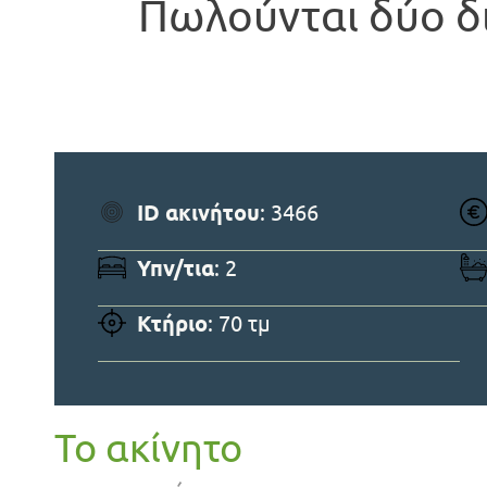
Πωλούνται δύο δ
ID ακινήτου
: 3466
Υπν/τια
: 2
Κτήριο
: 70 τμ
Το ακίνητο