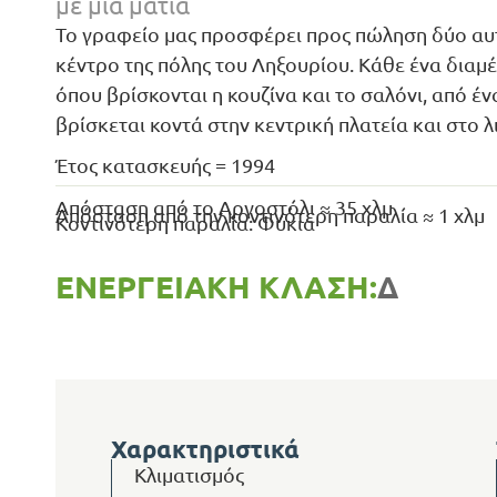
με μια ματιά
Το γραφείο μας προσφέρει προς πώληση δύο αυτ
κέντρο της πόλης του Ληξουρίου. Κάθε ένα διαμ
όπου βρίσκονται η κουζίνα και το σαλόνι, από έ
βρίσκεται κοντά στην κεντρική πλατεία και στο λι
Έτος κατασκευής = 1994
Απόσταση από το Αργοστόλι ≈ 35 χλμ
Απόσταση από την κοντινότερη παραλία ≈ 1 χλμ
Κοντινότερη παραλία: Φύκια
ΕΝΕΡΓΕΙΑΚΉ ΚΛΆΣΗ:
Δ
Χαρακτηριστικά
Κλιματισμός