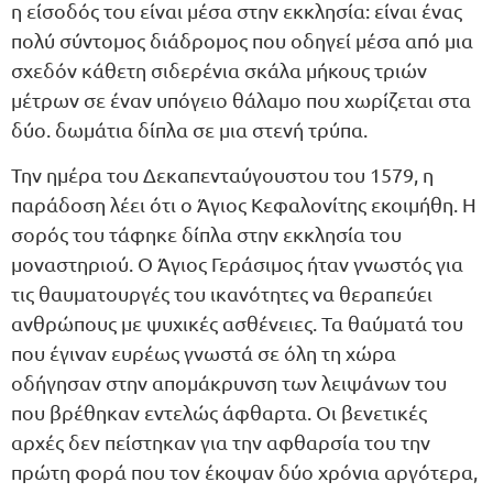
η είσοδός του είναι μέσα στην εκκλησία: είναι ένας
πολύ σύντομος διάδρομος που οδηγεί μέσα από μια
σχεδόν κάθετη σιδερένια σκάλα μήκους τριών
μέτρων σε έναν υπόγειο θάλαμο που χωρίζεται στα
δύο. δωμάτια δίπλα σε μια στενή τρύπα.
Την ημέρα του Δεκαπενταύγουστου του 1579, η
παράδοση λέει ότι ο Άγιος Κεφαλονίτης εκοιμήθη. Η
σορός του τάφηκε δίπλα στην εκκλησία του
μοναστηριού. Ο Άγιος Γεράσιμος ήταν γνωστός για
τις θαυματουργές του ικανότητες να θεραπεύει
ανθρώπους με ψυχικές ασθένειες. Τα θαύματά του
που έγιναν ευρέως γνωστά σε όλη τη χώρα
οδήγησαν στην απομάκρυνση των λειψάνων του
που βρέθηκαν εντελώς άφθαρτα. Οι βενετικές
αρχές δεν πείστηκαν για την αφθαρσία του την
πρώτη φορά που τον έκοψαν δύο χρόνια αργότερα,