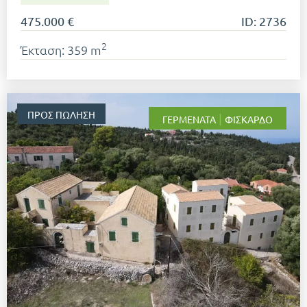
475.000 €
ID: 2736
2
Έκταση: 359 m
ΠΡΟΣ ΠΏΛΗΣΗ
|
ΓΕΡΜΕΝΆΤΑ
ΦΙΣΚΆΡΔΟ