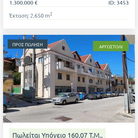
1.300.000 €
ID: 3453
2
Έκταση: 2.650 m
ΠΡΟΣ ΠΏΛΗΣΗ
ΑΡΓΟΣΤΌΛΙ
Πωλείται Υπόγειο 160,07 Τ.μ.,