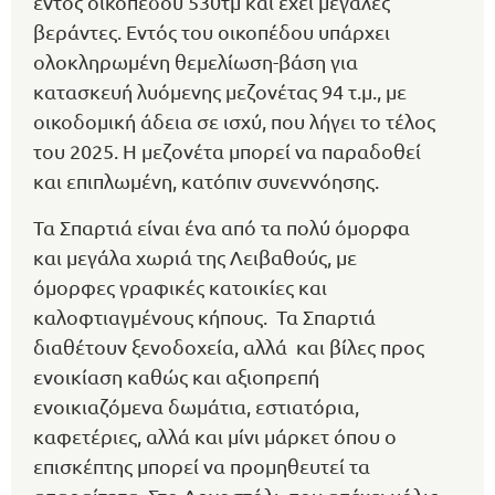
εντός οικοπέδου 530τμ και έχει μεγάλες
βεράντες. Εντός του οικοπέδου υπάρχει
ολοκληρωμένη θεμελίωση-βάση για
κατασκευή λυόμενης μεζονέτας 94 τ.μ., με
οικοδομική άδεια σε ισχύ, που λήγει το τέλος
του 2025. Η μεζονέτα μπορεί να παραδοθεί
και επιπλωμένη, κατόπιν συνεννόησης.
Τα Σπαρτιά είναι ένα από τα πολύ όμορφα
και μεγάλα χωριά της Λειβαθούς, με
όμορφες γραφικές κατοικίες και
καλοφτιαγμένους κήπους. Τα Σπαρτιά
διαθέτουν ξενοδοχεία, αλλά και βίλες προς
ενοικίαση καθώς και αξιοπρεπή
ενοικιαζόμενα δωμάτια, εστιατόρια,
καφετέριες, αλλά και μίνι μάρκετ όπου ο
επισκέπτης μπορεί να προμηθευτεί τα