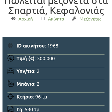
Πωλείται μεζονέτα στα
Σπαρτιά, Κεφαλονιάς
Αρχική
Ακίνητα
Μεζονέτες
ID ακινήτου
: 1968
Τιμή (€)
: 300.000
Υπν/τια
: 2
Μπάνια
: 2
Κτήριο
: 96 τμ
Γη
: 530 τμ