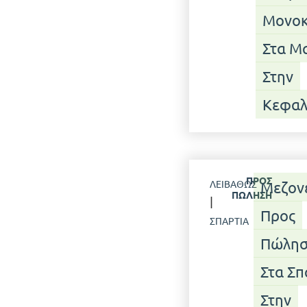
Μονοκ
Στα Μ
Στην
Κεφαλ
ΠΡΟΣ
ΛΕΙΒΑΘΏΣ
Μεζον
ΠΏΛΗΣΗ
|
Προς
ΣΠΑΡΤΙΆ
Πώλησ
Στα Σπ
Στην