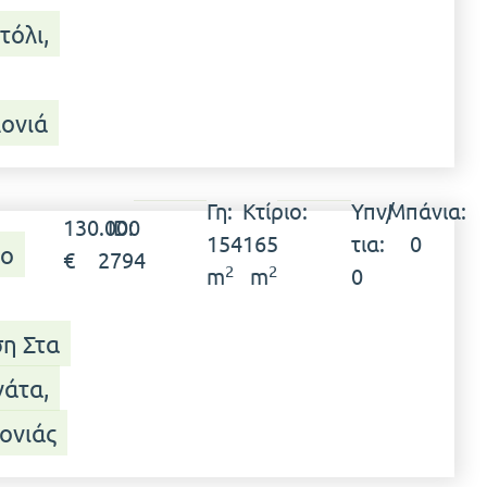
τόλι,
ονιά
Γη:
Κτίριο:
Υπν/
Μπάνια:
130.000
ID:
154
165
τια:
0
το
€
2794
2
2
m
m
0
η Στα
νάτα,
ονιάς