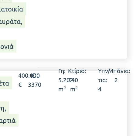
ατοικία
αυράτα,
ονιά
Γη:
Κτίριο:
Υπν/
Μπάνια:
400.000
ID:
5.202
140
τια:
2
έτα
€
3370
2
2
m
m
4
η,
αρτιά