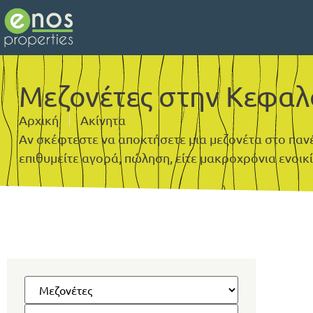
Μεζονέτες στην Κεφαλ
Αρχική
Ακίνητα
Αν σκέφτεστε να αποκτήσετε μια μεζονέτα στο πανέμ
επιθυμείτε αγορά, πώληση, είτε μακροχρόνια ενοικία