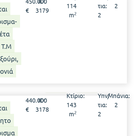
450.000
ID:
114
τια:
2
ται
€
3179
2
m
2
ρισμα-
έτα
 Τ.μ
ξούρι,
ονιά
Κτίριο:
Υπν/
Μπάνια:
440.000
ID:
143
τια:
2
ται
€
3178
2
m
2
ητο
ρισμα