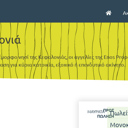
Α
ονιά
ορφο νησί της Κεφαλονιάς, οι αγγελίες της Enos Prope
ση για κύρια κατοικία, εξοχικό ή επενδυτικό ακίνητο.
ΠΡΟΣ
ΜΑΥΡΆΤΑ
Πωλεί
ΠΏΛΗΣΗ
Μονοκ