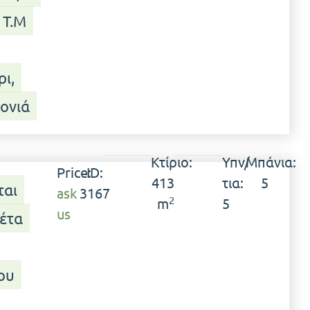
 Τ.μ
ι,
ονιά
Κτίριο:
Υπν/
Μπάνια:
Price:
ID:
413
τια:
5
ται
ask
3167
2
m
5
us
έτα
ου