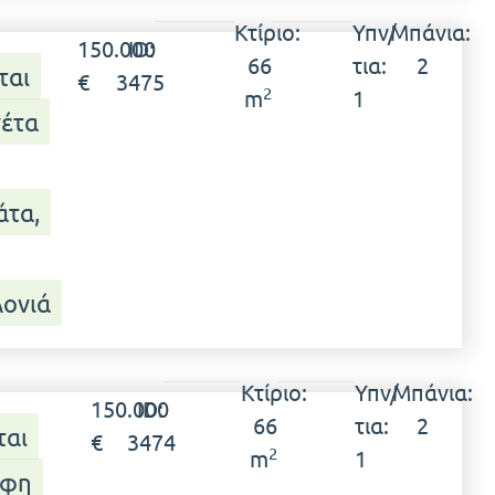
Κτίριο:
Υπν/
Μπάνια:
150.000
ID:
66
τια:
2
ται
€
3475
2
m
1
έτα
τα,
ονιά
Κτίριο:
Υπν/
Μπάνια:
150.000
ID:
66
τια:
2
ται
€
3474
2
m
1
οφη