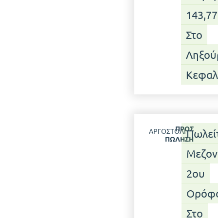
143,77
Στο
Ληξούρ
Κεφαλ
ΠΡΟΣ
ΑΡΓΟΣΤΌΛΙ
Πωλεί
ΠΏΛΗΣΗ
Μεζον
2ου
Ορόφ
Στο