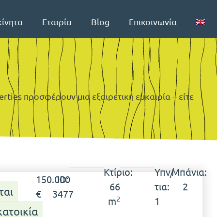
κίνητα
Εταιρία
Blog
Επικοινωνία
rties προσφέρουν μια εξαιρετική ευκαιρία – είτε
Κτίριο:
Υπν/
Μπάνια:
150.000
ID:
66
τια:
2
ται
€
3477
2
m
1
ατοικία