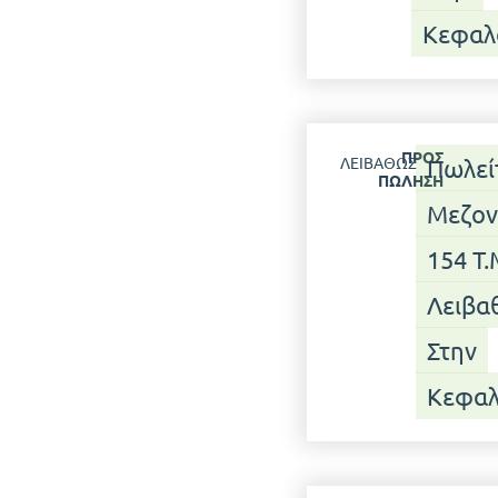
Κεφαλ
ΠΡΟΣ
ΛΕΙΒΑΘΏΣ
Πωλεί
ΠΏΛΗΣΗ
Μεζον
154 Τ.
Λειβα
Στην
Κεφαλ