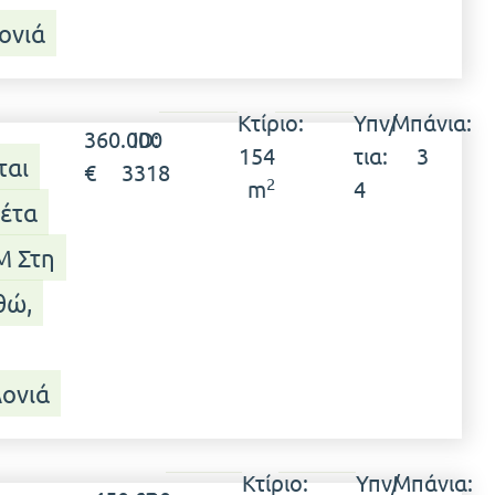
ονιά
Κτίριο:
Υπν/
Μπάνια:
360.000
ID:
154
τια:
3
ται
€
3318
2
m
4
έτα
μ Στη
θώ,
ονιά
Κτίριο:
Υπν/
Μπάνια: