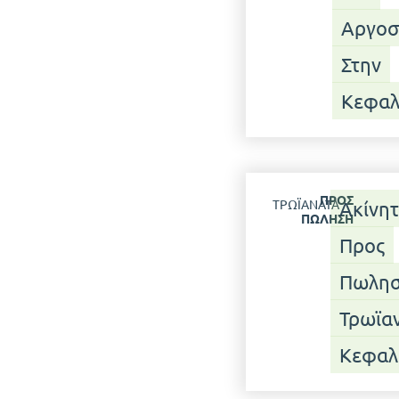
Αργοσ
Στην
Κεφαλ
ΠΡΟΣ
ΤΡΩΪΑΝΆΤΑ
Ακίνη
ΠΏΛΗΣΗ
Προς
Πωλησ
Τρωϊα
Κεφαλ