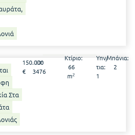
αυράτα,
ονιά
Κτίριο:
Υπν/
Μπάνια:
150.000
ID:
66
τια:
2
ται
€
3476
2
m
1
οφη
ία Στα
άτα
ονιάς