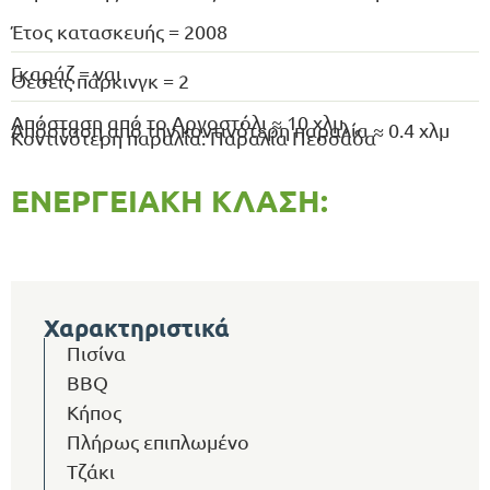
Έτος κατασκευής = 2008
Γκαράζ = ναι
Θέσεις πάρκινγκ = 2
Απόσταση από το Αργοστόλι ≈ 10 χλμ
Απόσταση από την κοντινότερη παραλία ≈ 0.4 χλμ
Κοντινότερη παραλία: Παραλία Πεσσάδα
ΕΝΕΡΓΕΙΑΚΉ ΚΛΆΣΗ:
Χαρακτηριστικά
Πισίνα
BBQ
Κήπος
Πλήρως επιπλωμένο
Τζάκι