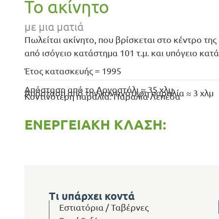
Το ακίνητο
με μια ματιά
Πωλείται ακίνητο, που βρίσκεται στο κέντρο της
από ισόγειο κατάστημα 101 τ.μ. και υπόγειο κατά
Έτος κατασκευής = 1995
Απόσταση από το Αργοστόλι ≈ 35 χλμ
Απόσταση από την κοντινότερη παραλία ≈ 3 χλμ
Κοντινότερη παραλία: Παραλία Λεπέδα
ΕΝΕΡΓΕΙΑΚΉ ΚΛΆΣΗ:
Τι υπάρχει κοντά
Εστιατόρια / Ταβέρνες