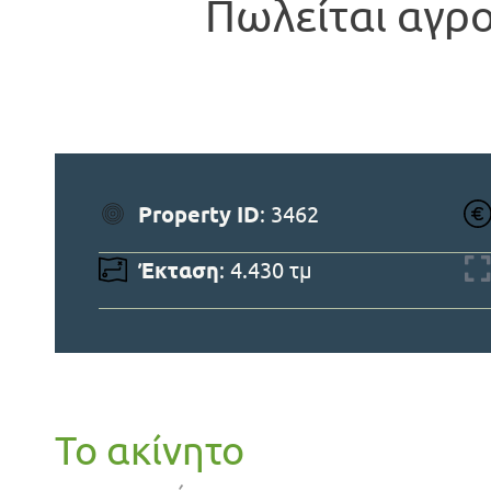
Πωλείται αγρ
Property ID
: 3462
Έκταση
: 4.430 τμ
Το ακίνητο