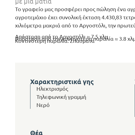
με μια ματιά
Το γραφείο μας προσφέρει προς πώληση ένα αγ
αγροτεμάχιο έχει συνολική έκταση 4.430,83 τετ
χιλιόμετρα μακριά από το Αργοστόλι, την πρωτε
Απόσταση από το Αργοστόλι ≈ 7.5 χλμ
Απόσταση από την κοντινότερη παραλία ≈ 3.8 χλ
Κοντινότερη παραλία: Σπάσματα
Χαρακτηριστικά γης
Ηλεκτρισμός
Τηλεφωνική γραμμή
Νερό
Θέα