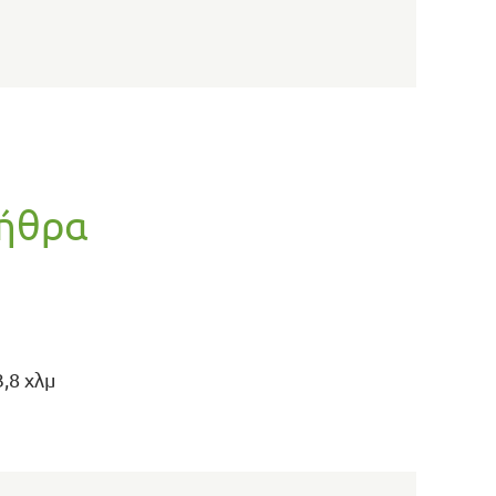
κήθρα
,8 χλμ