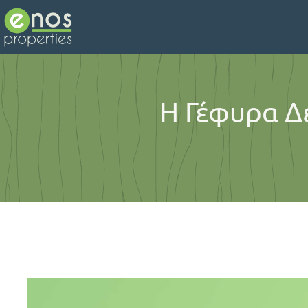
H Γέφυρα Δ