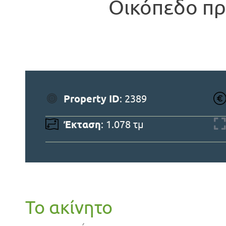
Οικόπεδο π
Property ID
: 2389
Έκταση
: 1.078 τμ
Το ακίνητο