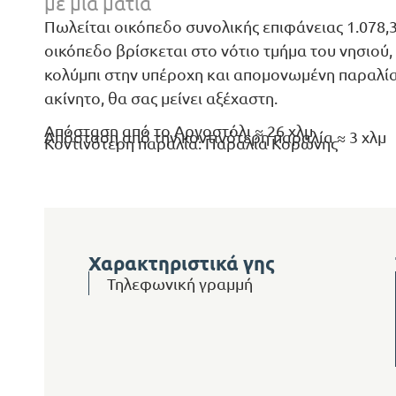
με μια ματιά
Πωλείται οικόπεδο συνολικής επιφάνειας 1.078
οικόπεδο βρίσκεται στο νότιο τμήμα του νησιού,
κολύμπι στην υπέροχη και απομονωμένη παραλία 
ακίνητο, θα σας μείνει αξέχαστη.
Απόσταση από το Αργοστόλι ≈ 26 χλμ
Απόσταση από την κοντινότερη παραλία ≈ 3 χλμ
Κοντινότερη παραλία: Παραλία Κορώνης
Χαρακτηριστικά γης
Τηλεφωνική γραμμή