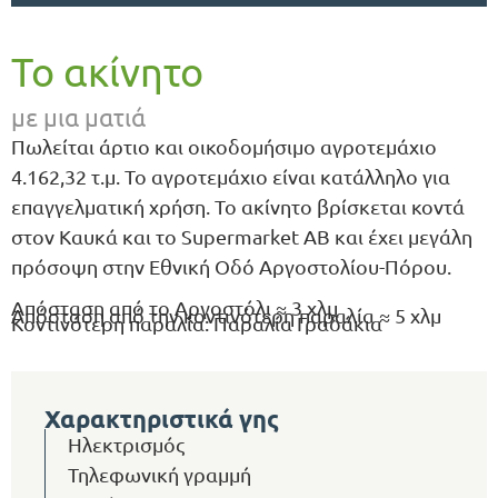
Το ακίνητο
με μια ματιά
Πωλείται άρτιο και οικοδομήσιμο αγροτεμάχιο
4.162,32 τ.μ. Το αγροτεμάχιο είναι κατάλληλο για
επαγγελματική χρήση. Το ακίνητο βρίσκεται κοντά
στον Καυκά και το Supermarket AB και έχει μεγάλη
πρόσοψη στην Εθνική Οδό Αργοστολίου-Πόρου.
Απόσταση από το Αργοστόλι ≈ 3 χλμ
Απόσταση από την κοντινότερη παραλία ≈ 5 χλμ
Κοντινότερη παραλία: Παραλία Γραδάκια
Χαρακτηριστικά γης
Ηλεκτρισμός
Τηλεφωνική γραμμή