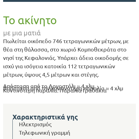
Το ακίνητο
με μια ματιά
Πωλείται οικόπεδο 746 τετραγωνικών μέτρων, με
θέα στη θάλασσα, στο χωριό Κομποθεκράτα στο
νησί της Κεφαλονιάς. Υπάρχει άδεια οικοδομής σε
ισχύ για ισόγεια κατοικία 112 τετραγωνικών
μέτρων, ύψους 4,5 μέτρων και στέγης.
Απόσταση από το Αργοστόλι ≈ 4 χλμ
Απόσταση από την κοντινότερη παραλία ≈ 4 χλμ
Κοντινότερη παραλία: Παραλία Γραδάκια
Χαρακτηριστικά γης
Ηλεκτρισμός
Τηλεφωνική γραμμή