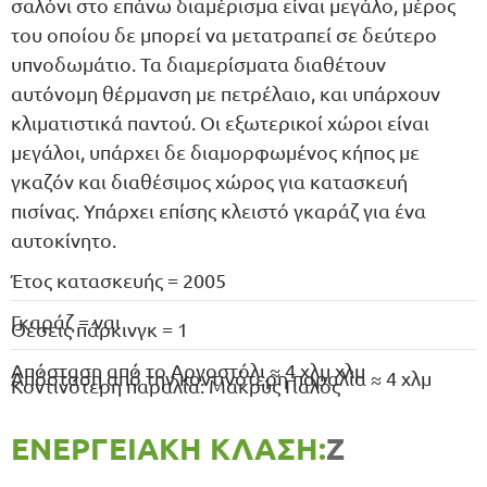
σαλόνι στο επάνω διαμέρισμα είναι μεγάλο, μέρος
του οποίου δε μπορεί να μετατραπεί σε δεύτερο
υπνοδωμάτιο. Τα διαμερίσματα διαθέτουν
αυτόνομη θέρμανση με πετρέλαιο, και υπάρχουν
κλιματιστικά παντού. Οι εξωτερικοί χώροι είναι
μεγάλοι, υπάρχει δε διαμορφωμένος κήπος με
γκαζόν και διαθέσιμος χώρος για κατασκευή
πισίνας. Υπάρχει επίσης κλειστό γκαράζ για ένα
αυτοκίνητο.
Έτος κατασκευής = 2005
Γκαράζ = ναι
Θέσεις πάρκινγκ = 1
Απόσταση από το Αργοστόλι ≈ 4 χλμ χλμ
Απόσταση από την κοντινότερη παραλία ≈ 4 χλμ
Κοντινότερη παραλία: Μακρύς Γιαλός
ΕΝΕΡΓΕΙΑΚΉ ΚΛΆΣΗ:
Ζ