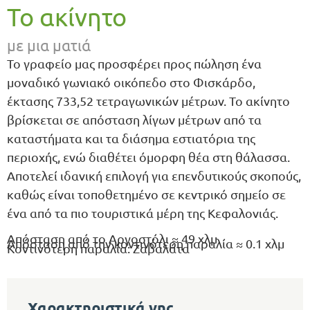
Το ακίνητο
με μια ματιά
Το γραφείο μας προσφέρει προς πώληση ένα
μοναδικό γωνιακό οικόπεδο στο Φισκάρδο,
έκτασης 733,52 τετραγωνικών μέτρων. Το ακίνητο
βρίσκεται σε απόσταση λίγων μέτρων από τα
καταστήματα και τα διάσημα εστιατόρια της
περιοχής, ενώ διαθέτει όμορφη θέα στη θάλασσα.
Αποτελεί ιδανική επιλογή για επενδυτικούς σκοπούς,
καθώς είναι τοποθετημένο σε κεντρικό σημείο σε
ένα από τα πιο τουριστικά μέρη της Κεφαλονιάς.
Απόσταση από το Αργοστόλι ≈ 49 χλμ
Απόσταση από την κοντινότερη παραλία ≈ 0.1 χλμ
Κοντινότερη παραλία: Ζαβαλάτα
Χαρακτηριστικά γης