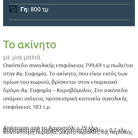
Γη
: 800 τμ
Το ακίνητο
με μια ματιά
Οικόπεδο συνολικής επιφάνειας 799,69 τ.μ πωλείται
στην Αγ. Ευφημία. Το ακίνητο, που είναι εντός των
ορίων του χωριού, βρίσκεται στον επαρχιακό
δρόμο Αγ. Ευφημία – Καραβόμυλος. Στο οικόπεδο
υπάρχει ισόγεια, προσεισμική κατοικία συνολικής
επιφάνειας 183 τ.μ.
Απόσταση από το Αργοστόλι ≈ 29 χλμ
Απόσταση από την κοντινότερη παραλία ≈ 0.2 χλμ
Κοντινότερη παραλία: μικρές παραλίες της περιοχής