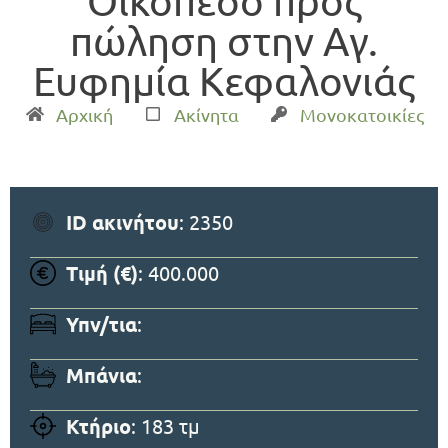
Οικόπεδο προς
πώληση στην Αγ.
Ευφημία Κεφαλονιάς
Αρχική
Ακίνητα
Μονοκατοικίες
ID ακινήτου
: 2350
Τιμή (€)
: 400.000
Υπν/τια
:
Μπάνια
:
Κτήριο
: 183 τμ